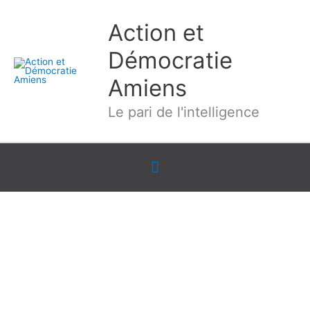
Aller
Action et
au
contenu
Démocratie
Amiens
Le pari de l'intelligence
Sous
l'en-
tête