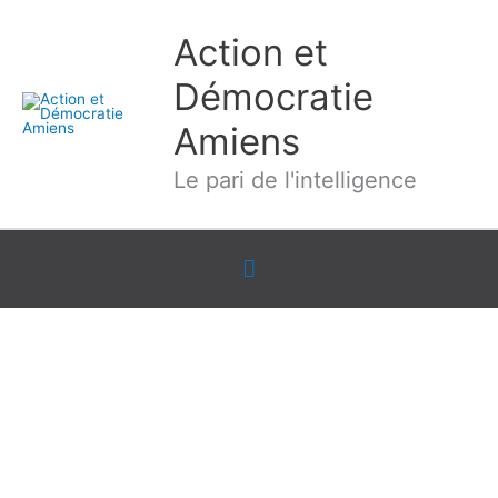
Aller
Action et
au
contenu
Démocratie
Amiens
Le pari de l'intelligence
Sous
l'en-
tête