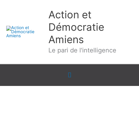
Aller
Action et
au
contenu
Démocratie
Amiens
Le pari de l'intelligence
Sous
l'en-
tête