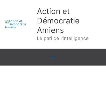
Aller
Action et
au
contenu
Démocratie
Amiens
Le pari de l'intelligence
Sous
l'en-
tête