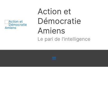
Aller
Action et
au
contenu
Démocratie
Amiens
Le pari de l'intelligence
Sous
l'en-
tête