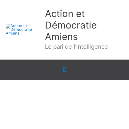
Aller
Action et
au
contenu
Démocratie
Amiens
Le pari de l'intelligence
Sous
l'en-
tête