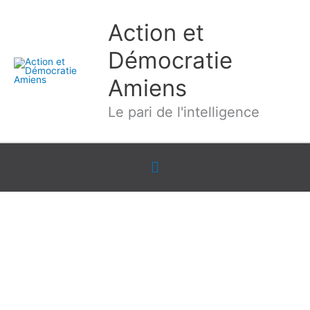
Aller
Action et
au
contenu
Démocratie
Amiens
Le pari de l'intelligence
Sous
l'en-
tête