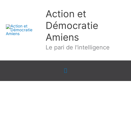
Aller
Action et
au
contenu
Démocratie
Amiens
Le pari de l'intelligence
Sous
l'en-
tête