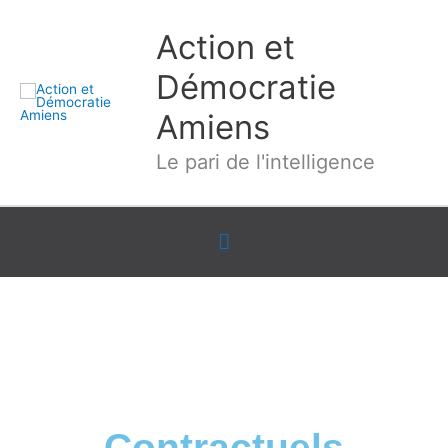
Aller
Action et
au
contenu
Démocratie
Amiens
Le pari de l'intelligence
Sous
l'en-
tête
Contractuels