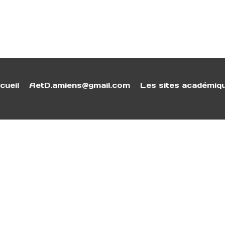
cueil
AetD.amiens@gmail.com
Les sites académiq