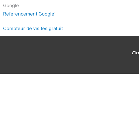
Google
Referencement Google
'
Compteur de visites gratuit
Ac