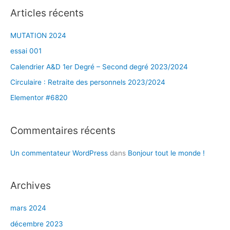
c
Articles récents
h
e
MUTATION 2024
r
essai 001
c
Calendrier A&D 1er Degré – Second degré 2023/2024
h
Circulaire : Retraite des personnels 2023/2024
e
Elementor #6820
r
Commentaires récents
:
Un commentateur WordPress
dans
Bonjour tout le monde !
Archives
mars 2024
décembre 2023