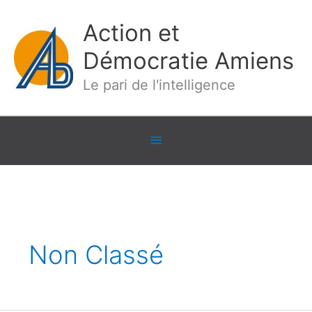
Aller
Action et
au
contenu
Démocratie Amiens
Le pari de l'intelligence
Sous
l'en-
tête
Non Classé