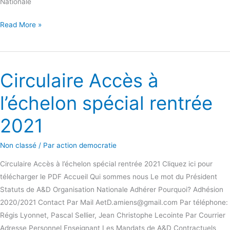
Nationale
Read More »
Circulaire Accès à
Circulaire
Accès
l’échelon spécial rentrée
à
l’échelon
2021
spécial
rentrée
Non classé
/ Par
action democratie
2021
Circulaire Accès à l’échelon spécial rentrée 2021 Cliquez ici pour
télécharger le PDF Accueil Qui sommes nous Le mot du Président
Statuts de A&D Organisation Nationale Adhérer Pourquoi? Adhésion
2020/2021 Contact Par Mail AetD.amiens@gmail.com Par téléphone:
Régis Lyonnet, Pascal Sellier, Jean Christophe Lecointe Par Courrier
Adresse Personnel Enseignant Les Mandats de A&D Contractuels