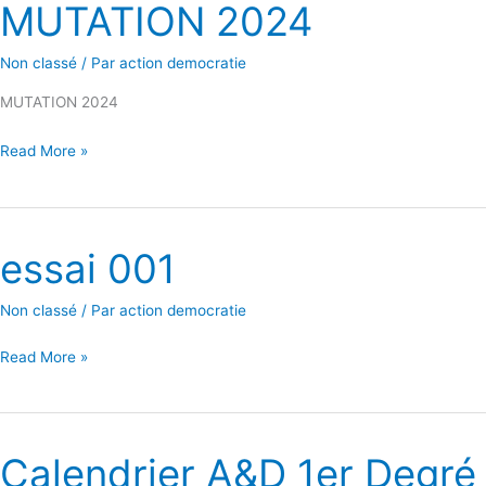
MUTATION 2024
MUTATION
2024
Non classé
/ Par
action democratie
MUTATION 2024
Read More »
essai 001
essai
001
Non classé
/ Par
action democratie
Read More »
Calendrier A&D 1er Degré
Calendrier