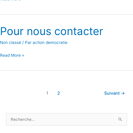
Pour nous contacter
Pour
nous
Non classé
/ Par
action democratie
contacter
Read More »
1
2
Suivant
→
R
e