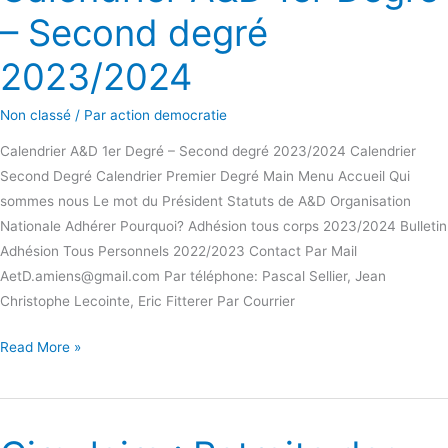
A&D
– Second degré
1er
Degré
2023/2024
–
Second
Non classé
/ Par
action democratie
degré
Calendrier A&D 1er Degré – Second degré 2023/2024 Calendrier
2023/2024
Second Degré Calendrier Premier Degré Main Menu Accueil Qui
sommes nous Le mot du Président Statuts de A&D Organisation
Nationale Adhérer Pourquoi? Adhésion tous corps 2023/2024 Bulletin
Adhésion Tous Personnels 2022/2023 Contact Par Mail
AetD.amiens@gmail.com Par téléphone: Pascal Sellier, Jean
Christophe Lecointe, Eric Fitterer Par Courrier
Read More »
Circulaire