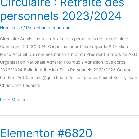
Circulaire : Retraite des
:
personnels 2023/2024
Retraite
des
Non classé
/ Par
action democratie
personnels
2023/2024
Circulaire Admission à la retraite des personnels de l’académie –
Campagne 2023/2024. Cliquez ici pour télécharger le PDF Main
Menu Accueil Qui sommes nous Le mot du Président Statuts de A&D
Organisation Nationale Adhérer Pourquoi? Adhésion tous corps
2023/2024 Bulletin Adhésion Tous Personnels 2022/2023 Contact
Par Mail AetD.amiens@gmail.com Par téléphone: Pascal Sellier, Jean
Christophe Lecointe,
Read More »
Elementor #6820
Elementor
#6820